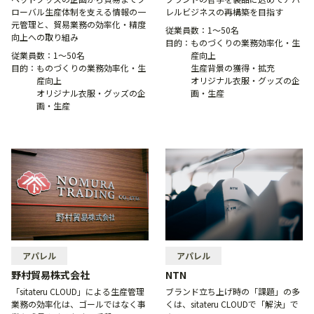
ローバル生産体制を支える情報の一
レルビジネスの再構築を目指す
元管理と、貿易業務の効率化・精度
従業員数：
1〜50名
向上への取り組み
目的：
ものづくりの業務効率化・生
従業員数：
1〜50名
産向上
目的：
ものづくりの業務効率化・生
生産背景の獲得・拡充
産向上
オリジナル衣服・グッズの企
オリジナル衣服・グッズの企
画・生産
画・生産
アパレル
アパレル
野村貿易株式会社
NTN
「sitateru CLOUD」による生産管理
ブランド立ち上げ時の「課題」の多
業務の効率化は、ゴールではなく事
くは、sitateru CLOUDで「解決」で