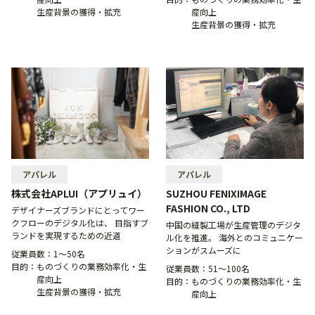
生産背景の獲得・拡充
産向上
生産背景の獲得・拡充
アパレル
アパレル
株式会社APLUI（アプリュイ）
SUZHOU FENIXIMAGE
FASHION CO., LTD
デザイナーズブランドにとってワー
クフローのデジタル化は、 目指すブ
中国の縫製工場が生産管理のデジタ
ランドを実現するための近道
ル化を推進。 海外とのコミュニケー
ションがスムーズに
従業員数：
1〜50名
目的：
ものづくりの業務効率化・生
従業員数：
51〜100名
産向上
目的：
ものづくりの業務効率化・生
生産背景の獲得・拡充
産向上