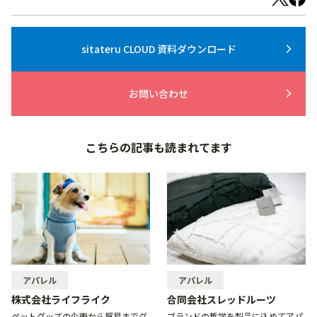
sitateru CLOUD 資料ダウンロード
arrow_forward_ios
お問い合わせ
arrow_forward_ios
こちらの記事も読まれてます
アパレル
アパレル
株式会社ライフライク
合同会社スレッドルーツ
ペットグッズの企画から貿易までグ
ブランドの哲学を製品に込めてアパ