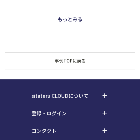
もっとみる
事例TOPに戻る
sitateru CLOUDについて
add
料金
登録・ログイン
add
事例
ログイン
お知らせ
コンタクト
add
会員登録
電気通信事業等における情報の取扱い