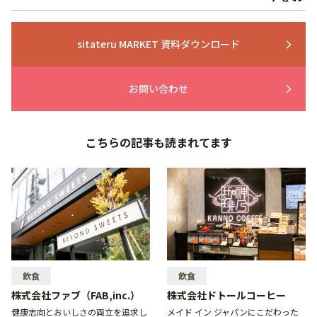
sitateru MARKET 資料ダウンロード
arrow_forward_ios
お問い合わせ
arrow_forward_ios
こちらの記事も読まれてます
飲食
飲食
株式会社ファブ（FAB,inc.）
株式会社ドトールコーヒー
健康志向とおいしさの両立を追求し
メイド イン ジャパンにこだわった