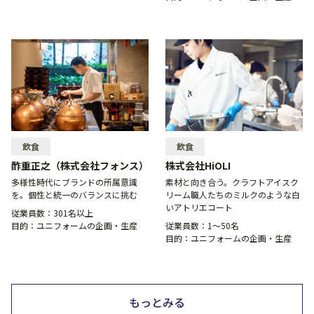
飲食
飲食
酢重正之（株式会社フォンス）
株式会社HiOLI
多様性時代にブランドの所属意識
素材と向き合う。クラフトアイスク
を。個性と統一のバランスに挑む
リーム職人たちのミルクのような白
いアトリエコート
従業員数：
301名以上
目的：
ユニフォームの企画・生産
従業員数：
1〜50名
目的：
ユニフォームの企画・生産
もっとみる