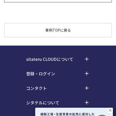
事例TOPに戻る
sitateru CLOUDについて
add
料金
登録・ログイン
add
事例
ログイン
お知らせ
コンタクト
add
会員登録
電気通信事業等における情報の取扱い
お役立ち資料・イベント
シタテルについて
add
資料ダウンロード
close
会社情報
お問い合わせ