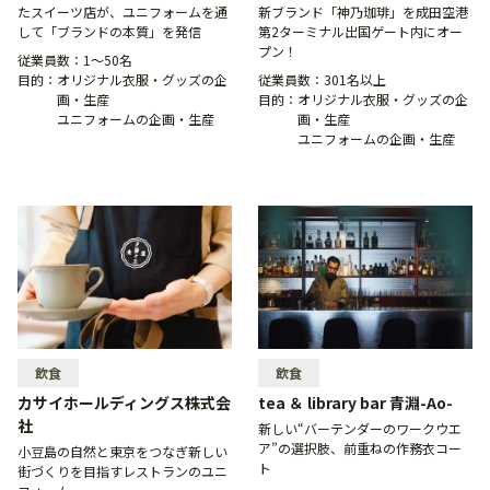
たスイーツ店が、ユニフォームを通
新ブランド「神乃珈琲」を成田空港
して「ブランドの本質」を発信
第2ターミナル出国ゲート内にオー
プン！
従業員数：
1〜50名
目的：
オリジナル衣服・グッズの企
従業員数：
301名以上
画・生産
目的：
オリジナル衣服・グッズの企
ユニフォームの企画・生産
画・生産
ユニフォームの企画・生産
飲食
飲食
カサイホールディングス株式会
tea ＆ library bar 青淵-Ao-
社
新しい“バーテンダーのワークウエ
ア”の選択肢、前重ねの作務衣コー
小豆島の自然と東京をつなぎ新しい
ト
街づくりを目指すレストランのユニ