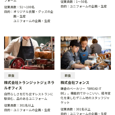
フォーム
従業員数：
1〜50名
目的：
ユニフォームの企画・生産
従業員数：
51〜100名
目的：
オリジナル衣服・グッズの企
画・生産
ユニフォームの企画・生産
飲食
飲食
株式会社トランジットジェネラ
株式会社フォンス
ルオフィス
鎌倉のベーカリー「BREAD IT
BE」。機能的でかっこいい、経年変
自然らしさを打ち出すレストランに
化を楽しむデニム地のスタッフジャ
馴染む、品のあるユニフォーム
ケット
従業員数：
301名以上
従業員数：
301名以上
目的：
ユニフォームの企画・生産
目的：
ユニフォームの企画・生産