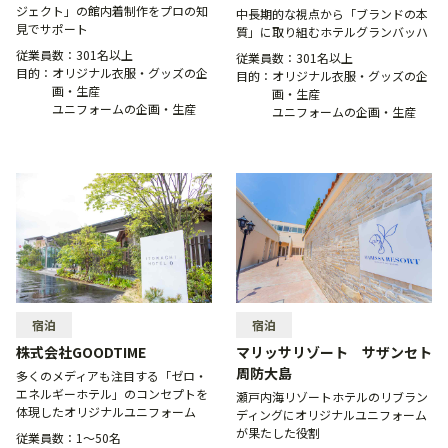
ジェクト」の館内着制作をプロの知
中長期的な視点から「ブランドの本
見でサポート
質」に取り組むホテルグランバッハ
従業員数：
301名以上
従業員数：
301名以上
目的：
オリジナル衣服・グッズの企
目的：
オリジナル衣服・グッズの企
画・生産
画・生産
ユニフォームの企画・生産
ユニフォームの企画・生産
宿泊
宿泊
株式会社GOODTIME
マリッサリゾート サザンセト
周防大島
多くのメディアも注目する「ゼロ・
エネルギーホテル」のコンセプトを
瀬戸内海リゾートホテルのリブラン
体現したオリジナルユニフォーム
ディングにオリジナルユニフォーム
が果たした役割
従業員数：
1〜50名