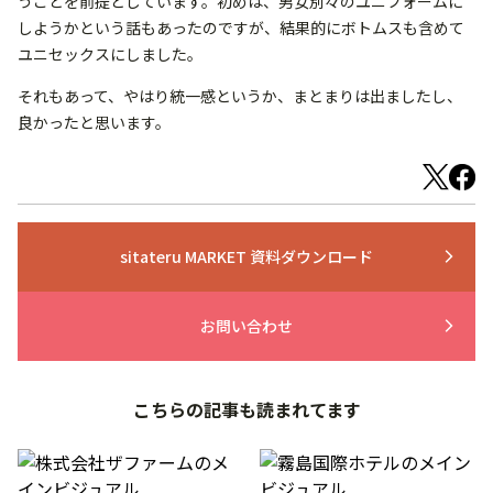
うことを前提としています。初めは、男女別々のユニフォームに
しようかという話もあったのですが、結果的にボトムスも含めて
ユニセックスにしました。
それもあって、やはり統一感というか、まとまりは出ましたし、
良かったと思います。
sitateru MARKET 資料ダウンロード
arrow_forward_ios
お問い合わせ
arrow_forward_ios
こちらの記事も読まれてます