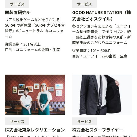
サービス
サービス
関装置研究所
GOOD NATURE STATION（株
式会社ビオスタイル）
リアル脱出ゲームなどを手がける
SCRAPの新施設「SCRAPナゾビル吉
各セクション有志による「ユニフォ
祥寺」の“ニュートラル”なユニフォ
ーム制作委員会」で作り上げた、統
ーム
一感と上品さをあわせ持つ京都・新
商業施設のこだわりユニフォーム
従業員数：
301名以上
目的：
ユニフォームの企画・生産
従業員数：
101〜300名
目的：
ユニフォームの企画・生産
サービス
サービス
株式会社東急レクリエーション
株式会社スターフライヤー
「ひつじのショーン」キャラクター
オフトラベルでの顧客体験もデザイ