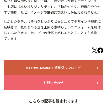
私たちは洋服作りに関しては、「自分たちが輝くデザイン」や
「他店にはないオリジナリティ」、「動きやすく、施術がやりや
すい機能」など、イメージや主観的な想いしか伝えられません。
しかしシタテルはそれをしっかりと受け止めてデザインや機能に
反映させ、私たちの予想を上回る素晴らしいユニフォームを制作
していただきました。プロの仕事を感じるとともにとても感謝し
ています。
sitateru MARKET 資料ダウンロード
arrow_forward_ios
お問い合わせ
arrow_forward_ios
こちらの記事も読まれてます