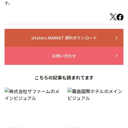
す。
sitateru MARKET 資料ダウンロード
arrow_forward_ios
お問い合わせ
arrow_forward_ios
こちらの記事も読まれてます