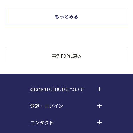
もっとみる
事例TOPに戻る
sitateru CLOUDについて
add
料金
登録・ログイン
add
事例
ログイン
お知らせ
コンタクト
add
会員登録
電気通信事業等における情報の取扱い
お役立ち資料・イベント