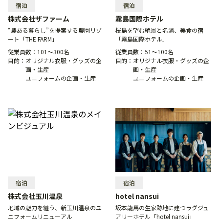
宿泊
宿泊
株式会社ザファーム
霧島国際ホテル
“農ある暮らし”を提案する農園リゾ
桜島を望む絶景と名湯、美食の宿
ート「THE FARM」
「霧島国際ホテル」
従業員数：
101〜300名
従業員数：
51〜100名
目的：
オリジナル衣服・グッズの企
目的：
オリジナル衣服・グッズの企
画・生産
画・生産
ユニフォームの企画・生産
ユニフォームの企画・生産
宿泊
宿泊
株式会社玉川温泉
hotel nansui
地域の魅力を纏う、新玉川温泉のユ
坂本龍馬の生家跡地に建つラグジュ
ニフォームリニューアル
アリーホテル「hotel nansui」