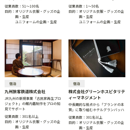
従業員数：
51〜100名
従業員数：
1〜50名
目的：
オリジナル衣服・グッズの企
目的：
オリジナル衣服・グッズの企
画・生産
画・生産
ユニフォームの企画・生産
ユニフォームの企画・生産
宿泊
宿泊
九州旅客鉄道株式会社
株式会社グリーンホスピタリテ
ィーマネジメント
JR九州の新規事業「古民家再生プロ
ジェクト」の館内着制作をプロの知
中長期的な視点から「ブランドの本
見でサポート
質」に取り組むホテルグランバッハ
従業員数：
301名以上
従業員数：
301名以上
目的：
オリジナル衣服・グッズの企
目的：
オリジナル衣服・グッズの企
画・生産
画・生産