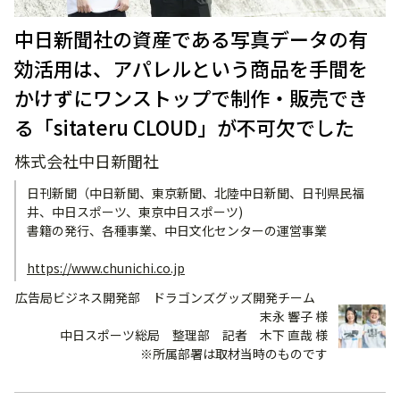
中日新聞社の資産である写真データの有
効活用は、アパレルという商品を手間を
かけずにワンストップで制作・販売でき
る「sitateru CLOUD」が不可欠でした
株式会社中日新聞社
日刊新聞（中日新聞、東京新聞、北陸中日新聞、日刊県民福
井、中日スポーツ、東京中日スポーツ)
書籍の発行、各種事業、中日文化センターの運営事業
https://www.chunichi.co.jp
広告局ビジネス開発部 ドラゴンズグッズ開発チーム
末永 響子 様
中日スポーツ総局 整理部 記者 木下 直哉 様
※所属部署は取材当時のものです