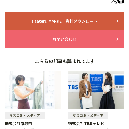
sitateru MARKET 資料ダウンロード
arrow_forward_ios
お問い合わせ
arrow_forward_ios
こちらの記事も読まれてます
マスコミ・メディア
マスコミ・メディア
株式会社講談社
株式会社TBSテレビ