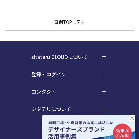
事例TOPに戻る
sitateru CLOUDについて
add
料金
登録・ログイン
add
事例
ログイン
お知らせ
コンタクト
add
会員登録
電気通信事業等における情報の取扱い
お役立ち資料・イベント
シタテルについて
add
資料ダウンロード
close
会社情報
お問い合わせ
利用規約