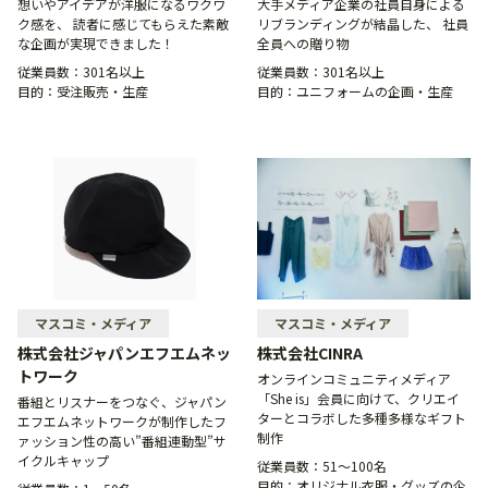
想いやアイデアが洋服になるワクワ
大手メディア企業の社員自身による
ク感を、 読者に感じてもらえた素敵
リブランディングが結晶した、 社員
な企画が実現できました！
全員への贈り物
従業員数：
301名以上
従業員数：
301名以上
目的：
受注販売・生産
目的：
ユニフォームの企画・生産
マスコミ・メディア
マスコミ・メディア
株式会社ジャパンエフエムネッ
株式会社CINRA
トワーク
オンラインコミュニティメディア
「She is」会員に向けて、クリエイ
番組とリスナーをつなぐ、ジャパン
ターとコラボした多種多様なギフト
エフエムネットワークが制作したフ
制作
ァッション性の高い”番組連動型”サ
イクルキャップ
従業員数：
51〜100名
目的：
オリジナル衣服・グッズの企